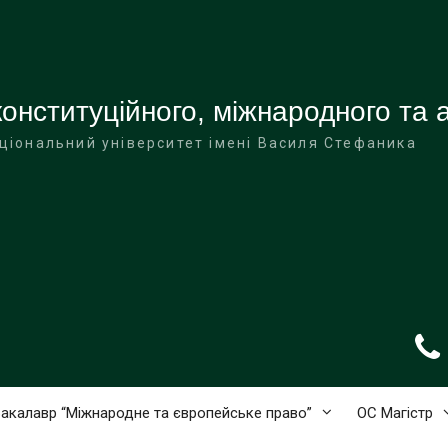
онституційного, міжнародного та 
ціональний університет імені Василя Стефаника
акалавр “Міжнародне та європейське право”
ОС Магістр