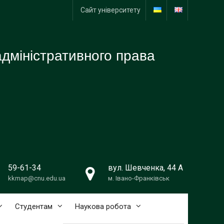
Сайт університету
адміністративного права
59-61-34
вул. Шевченка, 44 А
kkmap@cnu.edu.ua
м. Івано-Франківськ
Студентам
Наукова робота