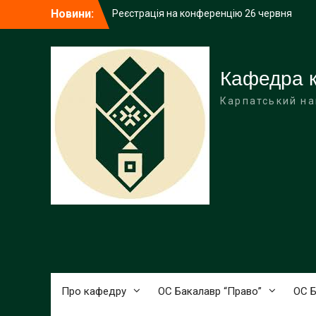
Перейти
Новини:
Реєстрація на конференцію 26 червня
до
24 червня о 19:15 професор кафедри
вмісту
Віталій Книш взяв участь у програмі
“Про головне і деталях” на телеканалі
“Галичина”.
Кафедра к
Програма Всеукраїнської науково-
Карпатський на
практичної конференції 26 червня 2026
року
Про кафедру
ОС Бакалавр “Право”
ОС Б