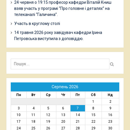
24 червня о 19:15 професор кафедри Віталій Книш
взяв участь у програмі “Про головне і деталях” на
телеканалі “Галичина”.
Участь в круглому столі
14 травня 2026 року завідувач кафедри Ірина
Петровська виступила з доповіддю.
Пошук:
Серпень 2026
Пн
Вт
Ср
Чт
Пт
Сб
Нд
1
2
3
4
5
6
7
8
9
10
11
12
13
14
15
16
17
18
19
20
21
22
23
24
25
26
27
28
29
30