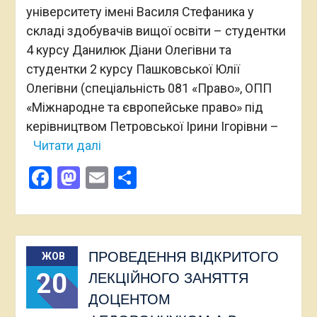
університету імені Василя Стефаника у
складі здобувачів вищої освіти – студентки
4 курсу Данилюк Діани Олегівни та
студентки 2 курсу Пашковської Юлії
Олегівни (спеціальність 081 «Право», ОПП
«Міжнародне та європейське право» під
керівництвом Петровської Ірини Ігорівни –
Читати далі
Facebook
Mastodon
Email
Поділитися
ПРОВЕДЕННЯ ВІДКРИТОГО
ЖОВ
20
ЛЕКЦІЙНОГО ЗАНЯТТЯ
ДОЦЕНТОМ