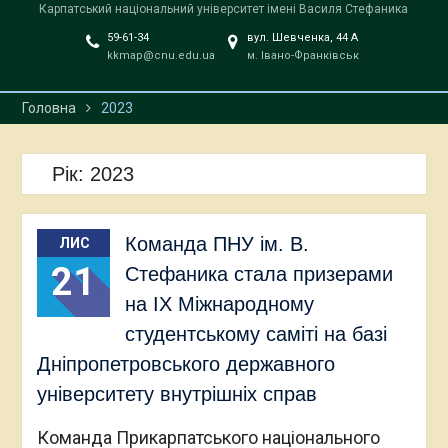
Карпатський національний університет імені Василя Стефаника
59-61-34
вул. Шевченка, 44 А
kkmap@cnu.edu.ua
м. Івано-Франківськ
Головна
2023
Рік:
2023
Команда ПНУ ім. В.
ЛИС
21
Стефаника стала призерами
на IX Міжнародному
студентському саміті на базі
Дніпропетровського державного
університету внутрішніх справ
Команда Прикарпатського національного