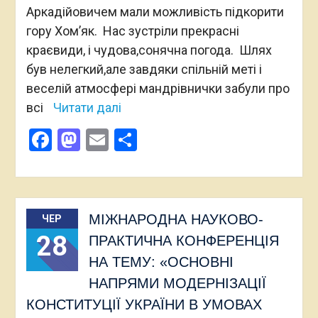
Аркадійовичем мали можливість підкорити
гору Хом’як. Нас зустріли прекрасні
краєвиди, і чудова,сонячна погода. Шлях
був нелегкий,але завдяки спільній меті і
веселій атмосфері мандрівнички забули про
всі
Читати далі
Facebook
Mastodon
Email
Поділитися
МІЖНАРОДНА НАУКОВО-
ЧЕР
28
ПРАКТИЧНА КОНФЕРЕНЦІЯ
НА ТЕМУ: «ОСНОВНІ
НАПРЯМИ МОДЕРНІЗАЦІЇ
КОНСТИТУЦІЇ УКРАЇНИ В УМОВАХ